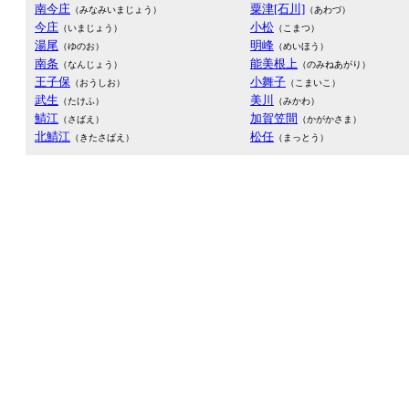
南今庄
粟津[石川]
（みなみいまじょう）
（あわづ）
今庄
小松
（いまじょう）
（こまつ）
湯尾
明峰
（ゆのお）
（めいほう）
南条
能美根上
（なんじょう）
（のみねあがり）
王子保
小舞子
（おうしお）
（こまいこ）
武生
美川
（たけふ）
（みかわ）
鯖江
加賀笠間
（さばえ）
（かがかさま）
北鯖江
松任
（きたさばえ）
（まっとう）