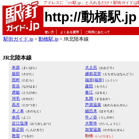
アドレスに「○○駅.jp」と入れるだけ！駅街ガイド
http://動橋駅.jp
｜
｜
使い方
よくある質問
ご利用にあたって
駅街ガイド.jp
>
動橋駅.jp
> JR北陸本線
JR北陸本線
米原
大土呂
（まいばら）
（おおどろ）
坂田
越前花堂
（さかた）
（えちぜんはなんどう）
田村
福井[福井]
（たむら）
（ふくい）
長浜
森田
（ながはま）
（もりた）
虎姫
春江
（とらひめ）
（はるえ）
河毛
丸岡
（かわけ）
（まるおか）
高月
芦原温泉
（たかつき）
（あわらおんせん）
木ノ本
細呂木
（きのもと）
（ほそろぎ）
余呉
牛ノ谷
（よご）
（うしのや）
近江塩津
大聖寺
（おうみしおつ）
（だいしょうじ）
新疋田
加賀温泉
（しんひきだ）
（かがおんせん）
敦賀
動橋
（つるが）
（いぶりはし）