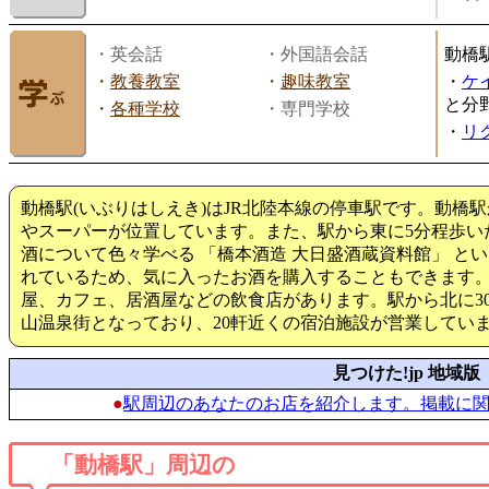
・英会話
・外国語会話
動橋
・
教養教室
・
趣味教室
・
ケ
と分
・
各種学校
・専門学校
・
リ
動橋駅(いぶりはしえき)はJR北陸本線の停車駅です。動橋
やスーパーが位置しています。また、駅から東に5分程歩い
酒について色々学べる 「橋本酒造 大日盛酒蔵資料館」 と
れているため、気に入ったお酒を購入することもできます
屋、カフェ、居酒屋などの飲食店があります。駅から北に3
山温泉街となっており、20軒近くの宿泊施設が営業してい
見つけた!jp 地域版
●
駅周辺のあなたのお店を紹介します。掲載に
「動橋駅」周辺の