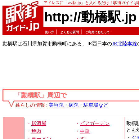
アドレスに「○○駅.jp」と入れるだけ！駅街ガイド
http://動橋駅.jp
｜
｜
使い方
よくある質問
ご利用にあたって
動橋駅は石川県加賀市動橋町にある、JR西日本の
JR北陸本線
「動橋駅」周辺で
暮らしの情報
:
美容院・病院・駐車場など
・
居酒屋
・
ビアガーデン
動橋
とも
・
焼肉
・
中華
・
ぐ
・
ラーメン
・
すし