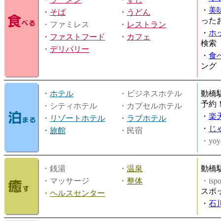
・
美
・
そば
・
うどん
った
・ファミレス
・
レストラン
・
ホ
・
ファストフード
・
カフェ
検索
・
デリバリー
・
食
ング
・
ホテル
・ビジネスホテル
動橋
予約
・シティホテル
・カプセルホテル
・
楽
・
リゾートホテル
・
ラブホテル
・
じ
・
旅館
・民宿
・yoy
・銭湯
・
温泉
動橋
・マッサージ
・
整体
・is
スポ
・
ヘルスセンター
・
石