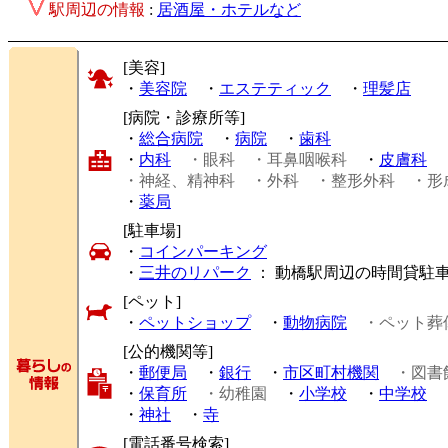
駅周辺の情報
:
居酒屋・ホテルなど
[美容]
・
美容院
・
エステティック
・
理髪店
[病院・診療所等]
・
総合病院
・
病院
・
歯科
・
内科
・眼科
・耳鼻咽喉科
・
皮膚科
・神経、精神科
・外科
・整形外科
・形
・
薬局
[駐車場]
・
コインパーキング
・
三井のリパーク
： 動橋駅周辺の時間貸駐
[ペット]
・
ペットショップ
・
動物病院
・ペット葬
[公的機関等]
・
郵便局
・
銀行
・
市区町村機関
・図書
・
保育所
・幼稚園
・
小学校
・
中学校
・
神社
・
寺
[電話番号検索]