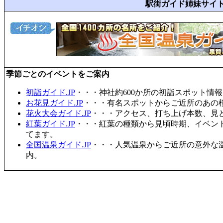
駅街ガイド姉妹サイ
季節ごとのイベントをご案内
初詣ガイド.JP
・・・神社約600か所の初詣スポット情
お花見ガイド.JP
・・・有名スポットからご近所のあの桜
花火大会ガイド.JP
・・・アクセス、打ち上げ本数、見
紅葉ガイド.JP
・・・紅葉の種類から見頃時期、イベン
てます。
全国温泉ガイド.JP
・・・人気温泉からご近所の意外な
内。