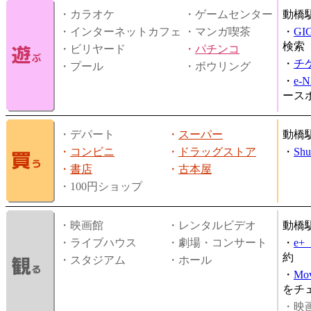
・カラオケ
・ゲームセンター
動橋
・インターネットカフェ
・マンガ喫茶
・
GI
検索
・ビリヤード
・
パチンコ
・
チ
・プール
・ボウリング
・
e-
ース
・デパート
・
スーパー
動橋
・
コンビニ
・
ドラッグストア
・
Shu
・
書店
・
古本屋
・100円ショップ
・映画館
・レンタルビデオ
動橋
・ライブハウス
・劇場・コンサート
・
e
約
・スタジアム
・ホール
・
Mov
をチ
・映画